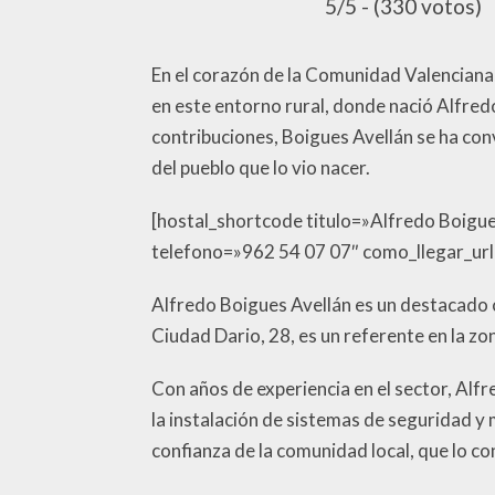
5/5 - (330 votos)
En el corazón de la Comunidad Valenciana, e
en este entorno rural, donde nació Alfred
contribuciones, Boigues Avellán se ha con
del pueblo que lo vio nacer.
[hostal_shortcode titulo=»Alfredo Boigue
telefono=»962 54 07 07″ como_llegar_url
Alfredo Boigues Avellán es un destacado ce
Ciudad Dario, 28, es un referente en la zo
Con años de experiencia en el sector, Alf
la instalación de sistemas de seguridad y 
confianza de la comunidad local, que lo co