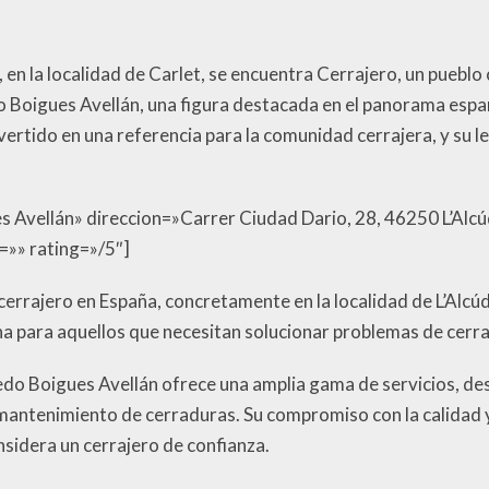
n la localidad de Carlet, se encuentra Cerrajero, un pueblo co
o Boigues Avellán, una figura destacada en el panorama españ
vertido en una referencia para la comunidad cerrajera, y su l
s Avellán» direccion=»Carrer Ciudad Dario, 28, 46250 L’Alcú
=»» rating=»/5″]
rrajero en España, concretamente en la localidad de L’Alcúdia
na para aquellos que necesitan solucionar problemas de cerra
redo Boigues Avellán ofrece una amplia gama de servicios, de
mantenimiento de cerraduras. Su compromiso con la calidad y l
nsidera un cerrajero de confianza.