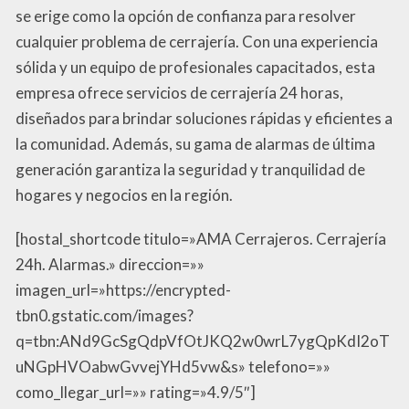
se erige como la opción de confianza para resolver
cualquier problema de cerrajería. Con una experiencia
sólida y un equipo de profesionales capacitados, esta
empresa ofrece servicios de cerrajería 24 horas,
diseñados para brindar soluciones rápidas y eficientes a
la comunidad. Además, su gama de alarmas de última
generación garantiza la seguridad y tranquilidad de
hogares y negocios en la región.
[hostal_shortcode titulo=»AMA Cerrajeros. Cerrajería
24h. Alarmas.» direccion=»»
imagen_url=»https://encrypted-
tbn0.gstatic.com/images?
q=tbn:ANd9GcSgQdpVfOtJKQ2w0wrL7ygQpKdI2oT
uNGpHVOabwGvvejYHd5vw&s» telefono=»»
como_llegar_url=»» rating=»4.9/5″]