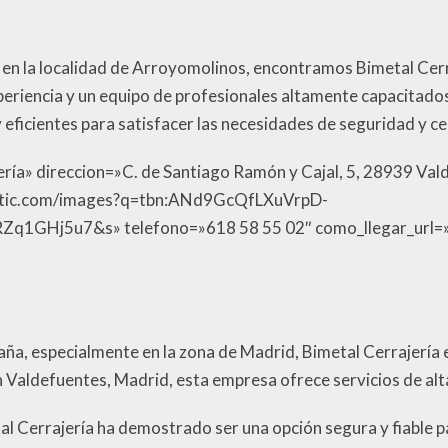
en la localidad de Arroyomolinos, encontramos Bimetal Cerra
xperiencia y un equipo de profesionales altamente capacitado
eficientes para satisfacer las necesidades de seguridad y cer
ería» direccion=»C. de Santiago Ramón y Cajal, 5, 28939 Va
static.com/images?q=tbn:ANd9GcQfLXuVrpD-
j5u7&s» telefono=»618 58 55 02″ como_llegar_url=»htt
paña, especialmente en la zona de Madrid, Bimetal Cerrajería 
n Valdefuentes, Madrid, esta empresa ofrece servicios de alta
tal Cerrajería ha demostrado ser una opción segura y fiable p