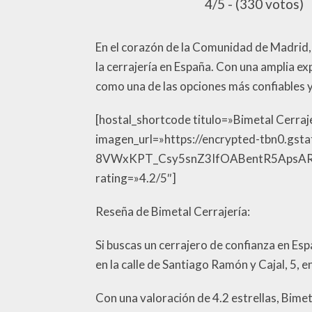
4/5 - (330 votos)
En el corazón de la Comunidad de Madrid, 
la cerrajería en España. Con una amplia e
como una de las opciones más confiables y 
[hostal_shortcode titulo=»Bimetal Cerraj
imagen_url=»https://encrypted-tbn0.g
8VWxKPT_Csy5snZ3IfOABentR5ApsARZq1GH
rating=»4.2/5″]
Reseña de Bimetal Cerrajería:
Si buscas un cerrajero de confianza en Es
en la calle de Santiago Ramón y Cajal, 5, e
Con una valoración de 4.2 estrellas, Bime