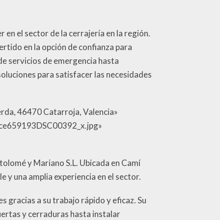
en el sector de la cerrajería en la región.
rtido en la opción de confianza para
sde servicios de emergencia hasta
soluciones para satisfacer las necesidades
erda, 46470 Catarroja, Valencia»
d6ce659193DSC00392_x.jpg»
artolomé y Mariano S.L. Ubicada en Camí
 y una amplia experiencia en el sector.
s gracias a su trabajo rápido y eficaz. Su
ertas y cerraduras hasta instalar