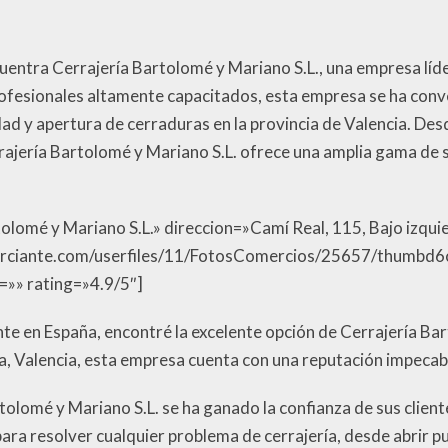
uentra Cerrajería Bartolomé y Mariano S.L., una empresa líder 
ofesionales altamente capacitados, esta empresa se ha conve
ad y apertura de cerraduras en la provincia de Valencia. De
rajería Bartolomé y Mariano S.L. ofrece una amplia gama de 
olomé y Mariano S.L.» direccion=»Camí Real, 115, Bajo izqui
omerciante.com/userfiles/11/FotosComercios/25657/thumb
=»» rating=»4.9/5″]
iente en España, encontré la excelente opción de Cerrajería B
a, Valencia, esta empresa cuenta con una reputación impecable
tolomé y Mariano S.L. se ha ganado la confianza de sus cliente
ara resolver cualquier problema de cerrajería, desde abrir pu