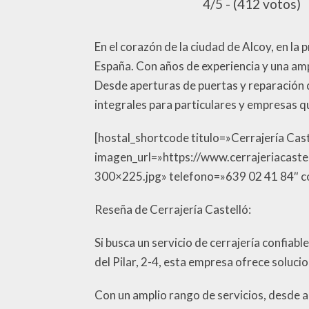
4/5 - (412 votos)
En el corazón de la ciudad de Alcoy, en la 
España. Con años de experiencia y una amp
Desde aperturas de puertas y reparación d
integrales para particulares y empresas 
[hostal_shortcode titulo=»Cerrajería Caste
imagen_url=»https://www.cerrajeriacas
300×225.jpg» telefono=»639 02 41 84″ co
Reseña de Cerrajería Castelló:
Si busca un servicio de cerrajería confiabl
del Pilar, 2-4, esta empresa ofrece soluci
Con un amplio rango de servicios, desde a