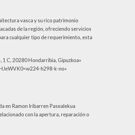
uitectura vasca y su rico patrimonio
acadas de la región, ofreciendo servicios
para cualquier tipo de requerimiento, esta
4, 1 C, 20280 Hondarribia, Gipuzkoa»
PdHJeWVK0=w224-h298-k-no»
cada en Ramon Iribarren Pasealekua
relacionado con la apertura, reparación o