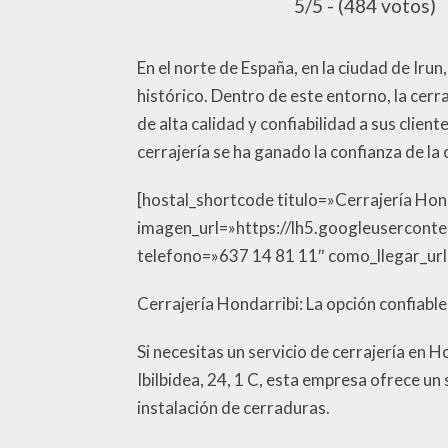
5/5 - (484 votos)
En el norte de España, en la ciudad de Iru
histórico. Dentro de este entorno, la cer
de alta calidad y confiabilidad a sus clie
cerrajería se ha ganado la confianza de la
[hostal_shortcode titulo=»Cerrajería Hon
imagen_url=»https://lh5.googleuser
telefono=»637 14 81 11″ como_llegar_url
Cerrajería Hondarribi: La opción confiabl
Si necesitas un servicio de cerrajería en
Ibilbidea, 24, 1 C, esta empresa ofrece un
instalación de cerraduras.