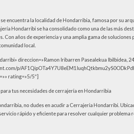
n, se encuentra la localidad de Hondarribia, famosa por su arq
rajería Hondarribi se ha consolidado como una de las más dest
ntes. Con años de experiencia y una amplia gama de soluciones 
 comunidad local.
darribi» direccion=»Ramon Iribarren Pasealekua Ibilbidea, 2
content.com/p/AF1QipOTa4Y7U8eEM1IuqhQtkbmu2yS0ODk
=»» rating=»5/5″]
e para tus necesidades de cerrajería en Hondarribia
 Hondarribia, no dudes en acudir a Cerrajería Hondarribi. Ubi
 servicio rápido y eficiente para resolver cualquier problema 