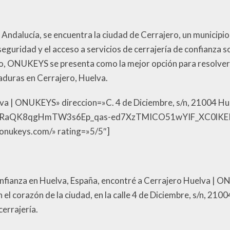
e Andalucía, se encuentra la ciudad de Cerrajero, un municipio
 seguridad y el acceso a servicios de cerrajería de confianza 
ido, ONUKEYS se presenta como la mejor opción para resolver
raduras en Cerrajero, Huelva.
lva | ONUKEYS» direccion=»C. 4 de Diciembre, s/n, 21004 Hu
GcRaQK8qgHmTW3s6Ep_qas-ed7XzTMICO51wYIF_XC0lKER8z
aonukeys.com/» rating=»5/5″]
 confianza en Huelva, España, encontré a Cerrajero Huelva |
n el corazón de la ciudad, en la calle 4 de Diciembre, s/n, 21
cerrajería.