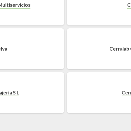
ultiservicios
C
lva
Cerralab
jería S L
Cer