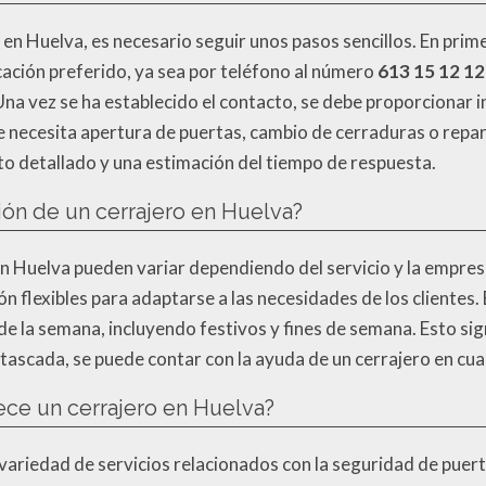
o en Huelva, es necesario seguir unos pasos sencillos. En prim
cación preferido, ya sea por teléfono al número
613 15 12 12
 Una vez se ha establecido el contacto, se debe proporcionar 
se necesita apertura de puertas, cambio de cerraduras o repa
to detallado y una estimación del tiempo de respuesta.
ión de un cerrajero en Huelva?
en Huelva pueden variar dependiendo del servicio y la empresa
n flexibles para adaptarse a las necesidades de los clientes.
s de la semana, incluyendo festivos y fines de semana. Esto si
atascada, se puede contar con la ayuda de un cerrajero en c
ece un cerrajero en Huelva?
variedad de servicios relacionados con la seguridad de puert