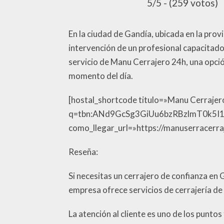
5/5 - (259 votos)
En la ciudad de Gandía, ubicada en la pro
intervención de un profesional capacitado
servicio de Manu Cerrajero 24h, una opción
momento del día.
[hostal_shortcode titulo=»Manu Cerrajer
q=tbn:ANd9GcSg3GiUu6bzRBzlmT0k5I1
como_llegar_url=»https://manuserracerraj
Reseña:
Si necesitas un cerrajero de confianza en
empresa ofrece servicios de cerrajería de a
La atención al cliente es uno de los punt