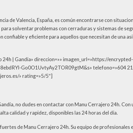
vincia de Valencia, España, es común encontrarse con situaci
 para solventar problemas con cerraduras y sistemas de segu
 confiable y eficiente para aquellos que necesitan de una asi
o 24h | Gandía» direccion=»» imagen_url=»https://encrypted
8ebdRYl-Go0O1UvtyAy2TOR09gtM&s» telefono=»604 21 
eros.es/» rating=»5/5″]
 Gandía, no dudes en contactar con Manu Cerrajero 24h. Con un
lta calidad y rapidez, disponibles las 24 horas del día.
os fuertes de Manu Cerrajero 24h. Su equipo de profesionales