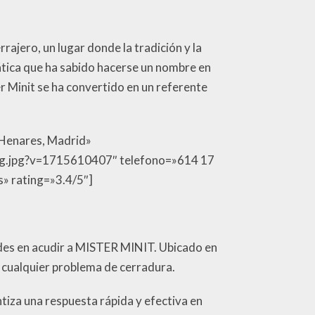
rajero, un lugar donde la tradición y la
ática que ha sabido hacerse un nombre en
r Minit se ha convertido en un referente
 Henares, Madrid»
og.jpg?v=1715610407″ telefono=»614 17
s» rating=»3.4/5″]
dudes en acudir a MISTER MINIT. Ubicado en
ra cualquier problema de cerradura.
iza una respuesta rápida y efectiva en