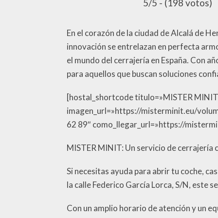
5/5 - (198 votos)
En el corazón de la ciudad de Alcalá de Hen
innovación se entrelazan en perfecta armo
el mundo del cerrajería en España. Con añ
para aquellos que buscan soluciones confi
[hostal_shortcode titulo=»MISTER MINIT»
imagen_url=»https://misterminit.eu/vo
62 89″ como_llegar_url=»https://mistermi
MISTER MINIT: Un servicio de cerrajería 
Si necesitas ayuda para abrir tu coche, c
la calle Federico García Lorca, S/N, este 
Con un amplio horario de atención y un e