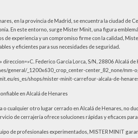
ares, en la provincia de Madrid, se encuentra la ciudad de Cer
nía. En este entorno, surge Mister Minit, una figura emblem
os de experiencia y un compromiso firme con la calidad, Miste
ables y eficientes para sus necesidades de seguridad.
 direccion=»C. Federico García Lorca, S/N, 28806 Alcalá de
lumes/general/_1200x630_crop_center-center_82_none/mm-
nit.eu/es_es/shops/mister-minit-carrefour-alcala-de-henare
confiable en Alcalá de Henares
asa o cualquier otro lugar cerrado en Alcalá de Henares, no 
servicio de cerrajería ofrece soluciones rápidas y eficaces pa
quipo de profesionales experimentados, MISTER MINIT garant