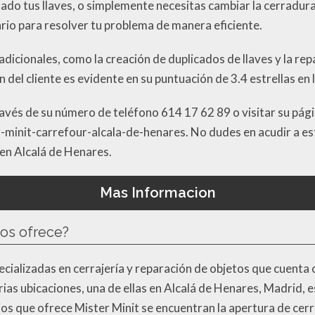
dado tus llaves, o simplemente necesitas cambiar la cerradur
rio para resolver tu problema de manera eficiente.
icionales, como la creación de duplicados de llaves y la re
 del cliente es evidente en su puntuación de 3.4 estrellas en 
és de su número de teléfono 614 17 62 89 o visitar su pág
-minit-carrefour-alcala-de-henares. No dudes en acudir a es
 en Alcalá de Henares.
Mas Informacion
ios ofrece?
ecializadas en cerrajería y reparación de objetos que cuenta 
ias ubicaciones, una de ellas en Alcalá de Henares, Madrid, e
ios que ofrece Mister Minit se encuentran la apertura de cerra