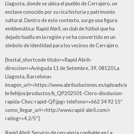
Llagosta, donde se ubica el pueblo de Cerrajero, un
enclave conocido por su rica historia y patrimonio
cultural. Dentro de este contexto, surge una figura
emblemática: Rapid Abril, un club de fútbol que ha
dejado huella en la región y se ha convertido en un
símbolo de identidad para los vecinos de Cerrajero.
[hostal_shortcode titulo=»Rapid Abril»
direccion=»Avinguda 11 de Setembre, 39, 08120 La
Llagosta, Barcelona»
imagen_url=»https://www.abrilsoluciones.es/uploads/a
brilehijos/productos/b_QP202501-Cloro-disolucion-
rapida-Choc-rapid-QP.jpg» telefono=»662 34 92 15″
como_llegar_url=»http://www.rapid-abril.com/»
rating=»4.2/5″]
Rapid Abril: Servicio de cerrajería confiable en La