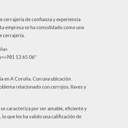
de cerrajería de confianza y experiencia
 esta empresa se ha consolidado como una
 cerrajería.
uña»
no=»981 13 65 06″
ría en A Coruña. Con una ubicación
oblema relacionado con cerrojos, llaves y
 se caracteriza por ser amable, eficiente y
lo que les ha valido una calificación de