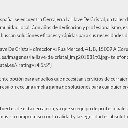
paña, se encuentra Cerrajería La Llave De Cristal, un taller 
 comunidad local. Con años de dedicación y profesionalismo,
 buscan soluciones eficaces y rápidas para sus necesidades de
Llave De Cristal» direccion=»Rúa Merced, 41, B, 15009 A Cor
.es/imagenes/la-llave-de-cristal_img201881t0.jpg» telefo
tal.es/» rating=»4.5/5″]
lente opción para aquellos que necesitan servicios de cerraje
presa ofrece una amplia gama de soluciones para cualquier pr
 fuertes de esta cerrajería, ya que su equipo de profesionales
ás, su compromiso con la calidad y la seguridad es absoluto, 