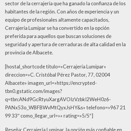
sector de la cerrajería que ha ganado la confianza de los
habitantes de la región. Con años de experiencia y un
equipo de profesionales altamente capacitados,
Cerrajería Lumipar se ha convertido en la opción
preferida para aquellos que buscan soluciones de
seguridad y apertura de cerraduras de alta calidad en la
provincia de Albacete.
[hostal_shortcode titulo=»Cerrajería Lumipar»
direccion=»C. Cristóbal Pérez Pastor, 77, 02004
Albacete» imagen_url=»https://encrypted-
tbn0.gstatic.com/images?
q=tbn:ANd9GcRtyuXargAVOIzVzbkI2WeH0z6-
PANx53o_WBFBWvMtQyxJsHY&s» telefono=»967 21
99 33″ como_llegar_url=»» rating=»5/5″]
Reseña: Cerrajería Lumipar, la opción más confiable en