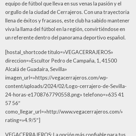
equipo de fútbol que lleva en sus venas la pasión y el
orgullo de la ciudad de Cerrajeros. Con una trayectoria
llena de éxitos y fracasos, este club ha sabido mantener
viva la llama del fútbol en la región, convirtiéndose en
un referente dentro del panorama deportivo español.
[hostal_shortcode titulo=»VEGACERRAJEROS»
direccion=»Escultor Pedro de Campaña, 1, 41500
Alcalá de Guadaíra, Sevilla»
imagen_url=»https://vegacerrajeros.com/wp-
content/uploads/2024/02/Logo-cerrajero-de-Sevilla-
24-horas-e1708767790558.png» telefono=»635 41
57 56″
como_llegar_url=»http://www.vegacerrajeros.com/»
rating=»4.9/5″]
VEGACERRAJEROS: La opción más confiable para tus